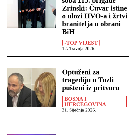
soba 115. brigade
Zrinski: Čuvar istine
o ulozi HVO-a i žrtvi
branitelja u obrani
BiH
-TOP VIJEST
12. Travnja 2026.
Optuženi za
tragediju u Tuzli
pušteni iz pritvora
BOSNA I
HERCEGOVINA
31. Siječnja 2026.