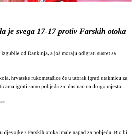
a je svega 17-17 protiv Farskih otoka
 izgubile od Dankinja, a još moraju odigrati susret sa
la, hrvatske rukometašice će u utorak igrati utakmicu za
ticama igrati samo pobjeda za plasman na drugo mjesto.
lasa -
r su djevojke s Farskih otoka imale napad za pobjedu. Bio bi