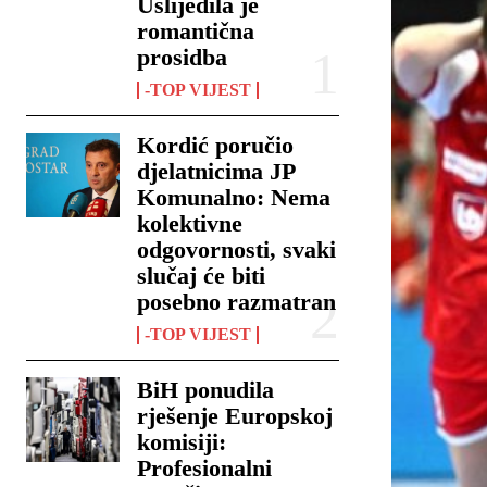
Uslijedila je
romantična
prosidba
-TOP VIJEST
Kordić poručio
djelatnicima JP
Komunalno: Nema
kolektivne
odgovornosti, svaki
slučaj će biti
posebno razmatran
-TOP VIJEST
BiH ponudila
rješenje Europskoj
komisiji:
Profesionalni