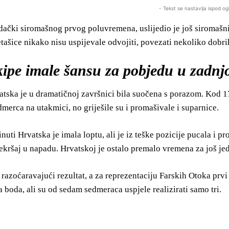
- Tekst se nastavlja ispod og
čki siromašnog prvog poluvremena, uslijedio je još siromašniji
ašice nikako nisu uspijevale odvojiti, povezati nekoliko dobrih
kipe imale šansu za pobjedu u zadnj
atska je u dramatičnoj završnici bila suočena s porazom. Kod 17
merca na utakmici, no griješile su i promašivale i suparnice.
nuti Hrvatska je imala loptu, ali je iz teške pozicije pucala i pr
ekršaj u napadu. Hrvatskoj je ostalo premalo vremena za još jed
razoćaravajući rezultat, a za reprezentaciju Farskih Otoka pr
va boda, ali su od sedam sedmeraca uspjele realizirati samo tri.