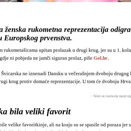
a ženska rukometna reprezentacija odigral
lu Europskog prvenstva.
m rukometašicama upitan prolazak u drugi krug, jer su u 1. kolu
dje ni pobjeda ne jamči siguran prolaz, piše
Gol.hr
.
a Švicarska ne iznenadi Dansku u večerašnjem dvoboju drugog ko
rugi krug protiv domaće reprezentacije. U tom će dvoboju Hrva
- Tekst se nastavlja ispod og
a bila veliki favorit
bile velike favoritkinje, ali na kraju su se spasile od poraza je