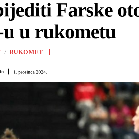
ijediti Farske ot
-u u rukometu
T
RUKOMET
in
1. prosinca 2024.