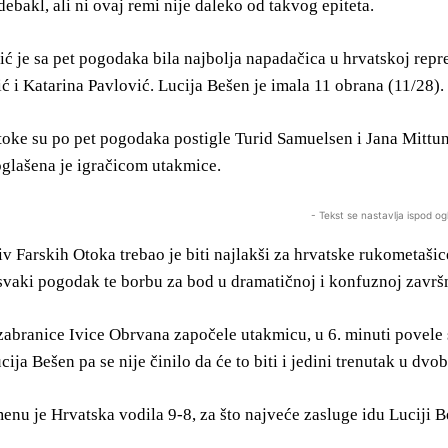
 debakl, ali ni ovaj remi nije daleko od takvog epiteta.
ić je sa pet pogodaka bila najbolja napadačica u hrvatskoj repre
ć i Katarina Pavlović. Lucija Bešen je imala 11 obrana (11/28).
oke su po pet pogodaka postigle Turid Samuelsen i Jana Mittun,
oglašena je igračicom utakmice.
- Tekst se nastavlja ispod og
v Farskih Otoka trebao je biti najlakši za hrvatske rukometašic
vaki pogodak te borbu za bod u dramatičnoj i konfuznoj završn
zabranice Ivice Obrvana započele utakmicu, u 6. minuti povele sa
ucija Bešen pa se nije činilo da će to biti i jedini trenutak u dv
nu je Hrvatska vodila 9-8, za što najveće zasluge idu Luciji B