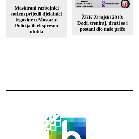
Maskirani razbojnici
nožem prijetili djelatnici
ŽKK Zrinjski 2010:
trgovine u Mostaru:
Dođi, treniraj, druži se i
Policija ih ekspresno
postani dio naše priče
uhitila