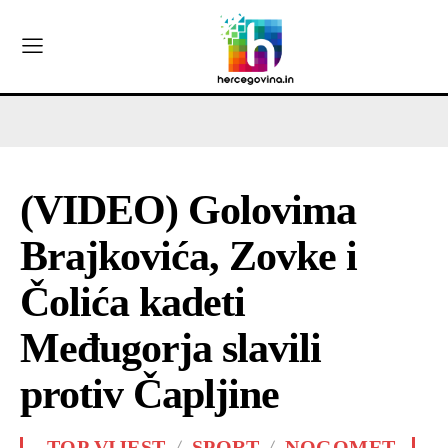
(VIDEO) Golovima
Brajkovića, Zovke i
Čolića kadeti
Međugorja slavili
protiv Čapljine
-TOP VIJEST
SPORT
NOGOMET