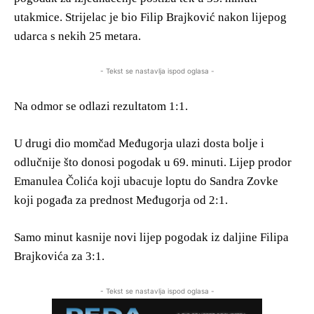
utakmice. Strijelac je bio Filip Brajković nakon lijepog
udarca s nekih 25 metara.
- Tekst se nastavlja ispod oglasa -
Na odmor se odlazi rezultatom 1:1.
U drugi dio momčad Međugorja ulazi dosta bolje i
odlučnije što donosi pogodak u 69. minuti. Lijep prodor
Emanulea Čolića koji ubacuje loptu do Sandra Zovke
koji pogađa za prednost Međugorja od 2:1.
Samo minut kasnije novi lijep pogodak iz daljine Filipa
Brajkovića za 3:1.
- Tekst se nastavlja ispod oglasa -