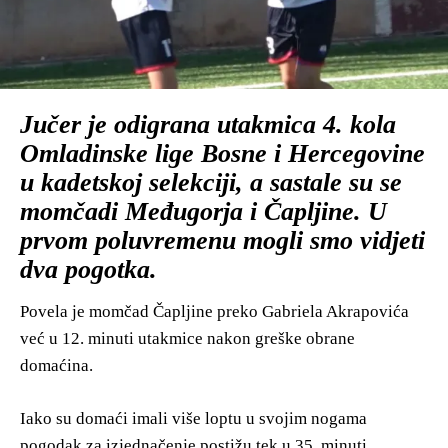
Jučer je odigrana utakmica 4. kola
Omladinske lige Bosne i Hercegovine
u kadetskoj selekciji, a sastale su se
momčadi Međugorja i Čapljine. U
prvom poluvremenu mogli smo vidjeti
dva pogotka.
Povela je momčad Čapljine preko Gabriela Akrapovića
već u 12. minuti utakmice nakon greške obrane
domaćina.
Iako su domaći imali više loptu u svojim nogama
pogodak za izjednačenje postižu tek u 35. minuti