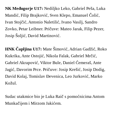
NK Međugorje U17:
Nediljko Leko, Gabriel Peša, Luka
Mandić, Filip Brajković, Sven Klepo, Emanuel Čolić,
Ivan Stojčić, Antonio Naletilić, Ivano Vasilj, Sandro
Zovko, Petar Leibner. Pričuve: Mateo Jarak, Filip Pezer,
Josip Šoljić, David Martinović.
HNK Čapljina U17:
Mate Šimović, Adrian Gadžić, Roko
Kukrika, Ante Ostojić, Nikola Falak, Gabriel Mrčić,
Gabriel Akrapović, Viktor Bule, Daniel Ćemeraš, Ante
Jagić, Davorim Prce. Pričuve: Josip Krešić, Josip Dodig,
David Kolaj, Tomislav Đevenica, Leo Jurković, Marko
Kožul.
Sudac utakmice bio je Luka Raič s pomoćnicima Antom
Munkačijem i Mirzom Jakićem.